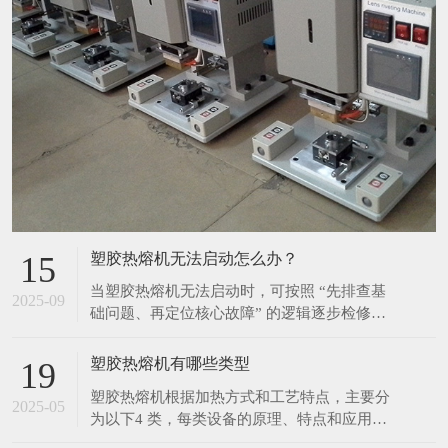
塑胶热熔机无法启动怎么办？
15
当塑胶热熔机无法启动时，可按照 “先排查基
2025-09
础问题、再定位核心故障” 的逻辑逐步检修，
具体步骤如下： 一、优先排查基础供电问题
（最常见原因） 检查外部供电链路 确认设备
塑胶热熔机有哪些类型
19
插头是否完全插入插座，避免因接触不良导致
塑胶热熔机根据加热方式和工艺特点，主要分
断电； 测试插座本身是否通电（可插入其他
2025-05
为以下4 类，每类设备的原理、特点和应用场
电器如手机充电器验证），排除插座故障或
景差异显著： 1. 热板热熔机 原理 通过电加热