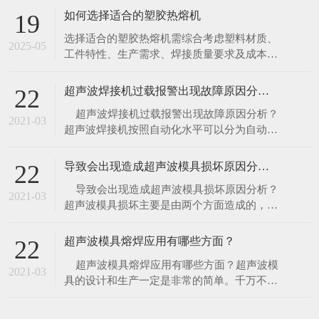
一块金属板（热板）至设定温度，将塑料件的
如何选择适合的塑胶热熔机
19
待焊接面紧贴热板加热熔融，随后移开热板，
选择适合的塑胶热熔机需综合考虑塑料材质、
迅速将两塑料件压合，冷却后完成焊接。 特
2025-05
工件特性、生产需求、焊接质量要求及成本预
点 优势：加热面积大、熔深可控，适
算等因素。以下是系统化的选型指南，帮助精
准匹配设备类型： 一、核心选型维度分析 1.
超声波焊接机过载报警出现故障原因分析？
22
塑料材质与焊接特性 热塑性塑料（如 PP、
​ 超声波焊接机过载报警出现故障原因分析？
PE、ABS、PC）：适合所有热熔工艺（热
2021-03
超声波焊接机按照自动化水平可以分为自动焊
板、热气、超声波、红外）。 热固性塑料
接机、半自动超声波焊接机、手动焊接机，对
于现代化企业来讲，自动化水平越高越有利于
导致会出现造成超声波模具损坏原因分析？
22
企业流水线生产，所以自动焊接机的使用是企
​ 导致会出现造成超声波模具损坏原因分析？
业未来的一个趋势。​ 1、空载测试：
2021-03
超声波模具损坏主要是由两个方面造成的，是
因为超声波模具设计不合理，另一个是因为材
料的选择，详细原因介绍如下。​ 1、超声波
超声波模具熔焊应用有哪些方面？
22
模具设计不合理，做工精细未达到好的频率，
​ 超声波模具熔焊应用有哪些方面？超声波模
频率整形等在使用过程中，超声波能量未完全
2021-03
具的设计和生产一定是非常的简单。千万不要
释放
被误导，当使用一个加工不当或是未经过调谐
的焊头，将给你的生产带来昂贵的损失——它