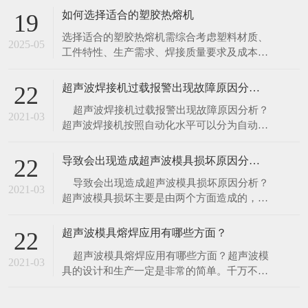
一块金属板（热板）至设定温度，将塑料件的
如何选择适合的塑胶热熔机
19
待焊接面紧贴热板加热熔融，随后移开热板，
选择适合的塑胶热熔机需综合考虑塑料材质、
迅速将两塑料件压合，冷却后完成焊接。 特
2025-05
工件特性、生产需求、焊接质量要求及成本预
点 优势：加热面积大、熔深可控，适
算等因素。以下是系统化的选型指南，帮助精
准匹配设备类型： 一、核心选型维度分析 1.
超声波焊接机过载报警出现故障原因分析？
22
塑料材质与焊接特性 热塑性塑料（如 PP、
​ 超声波焊接机过载报警出现故障原因分析？
PE、ABS、PC）：适合所有热熔工艺（热
2021-03
超声波焊接机按照自动化水平可以分为自动焊
板、热气、超声波、红外）。 热固性塑料
接机、半自动超声波焊接机、手动焊接机，对
于现代化企业来讲，自动化水平越高越有利于
导致会出现造成超声波模具损坏原因分析？
22
企业流水线生产，所以自动焊接机的使用是企
​ 导致会出现造成超声波模具损坏原因分析？
业未来的一个趋势。​ 1、空载测试：
2021-03
超声波模具损坏主要是由两个方面造成的，是
因为超声波模具设计不合理，另一个是因为材
料的选择，详细原因介绍如下。​ 1、超声波
超声波模具熔焊应用有哪些方面？
22
模具设计不合理，做工精细未达到好的频率，
​ 超声波模具熔焊应用有哪些方面？超声波模
频率整形等在使用过程中，超声波能量未完全
2021-03
具的设计和生产一定是非常的简单。千万不要
释放
被误导，当使用一个加工不当或是未经过调谐
的焊头，将给你的生产带来昂贵的损失——它