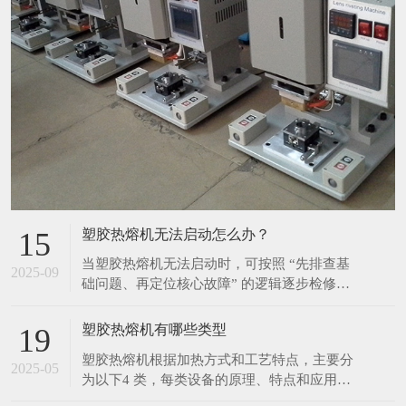
塑胶热熔机无法启动怎么办？
15
当塑胶热熔机无法启动时，可按照 “先排查基
2025-09
础问题、再定位核心故障” 的逻辑逐步检修，
具体步骤如下： 一、优先排查基础供电问题
（最常见原因） 检查外部供电链路 确认设备
塑胶热熔机有哪些类型
19
插头是否完全插入插座，避免因接触不良导致
塑胶热熔机根据加热方式和工艺特点，主要分
断电； 测试插座本身是否通电（可插入其他
2025-05
为以下4 类，每类设备的原理、特点和应用场
电器如手机充电器验证），排除插座故障或
景差异显著： 1. 热板热熔机 原理 通过电加热