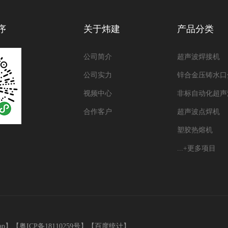
序
关于炜建
产品分类
公司简介
超声波焊接机
公司实力
锌合金压铸水口
视频中心
非标自动化超声
合作客户
超声波点焊机
塑胶热熔机
...+更多项目
ap
】【
粤ICP备18110259号
】【
百度统计
】