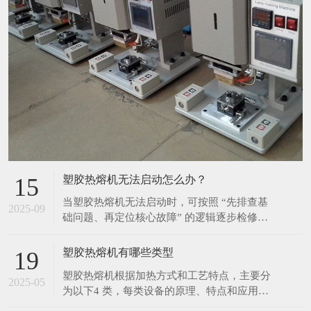
塑胶热熔机无法启动怎么办？
15
当塑胶热熔机无法启动时，可按照 “先排查基
2025-09
础问题、再定位核心故障” 的逻辑逐步检修，
具体步骤如下： 一、优先排查基础供电问题
（最常见原因） 检查外部供电链路 确认设备
塑胶热熔机有哪些类型
19
插头是否完全插入插座，避免因接触不良导致
塑胶热熔机根据加热方式和工艺特点，主要分
断电； 测试插座本身是否通电（可插入其他
2025-05
为以下4 类，每类设备的原理、特点和应用场
电器如手机充电器验证），排除插座故障或
景差异显著： 1. 热板热熔机 原理 通过电加热
一块金属板（热板）至设定温度，将塑料件的
如何选择适合的塑胶热熔机
19
待焊接面紧贴热板加热熔融，随后移开热板，
选择适合的塑胶热熔机需综合考虑塑料材质、
迅速将两塑料件压合，冷却后完成焊接。 特
2025-05
工件特性、生产需求、焊接质量要求及成本预
点 优势：加热面积大、熔深可控，适
算等因素。以下是系统化的选型指南，帮助精
准匹配设备类型： 一、核心选型维度分析 1.
超声波焊接机过载报警出现故障原因分析？
22
塑料材质与焊接特性 热塑性塑料（如 PP、
​ 超声波焊接机过载报警出现故障原因分析？
PE、ABS、PC）：适合所有热熔工艺（热
2021-03
超声波焊接机按照自动化水平可以分为自动焊
板、热气、超声波、红外）。 热固性塑料
接机、半自动超声波焊接机、手动焊接机，对