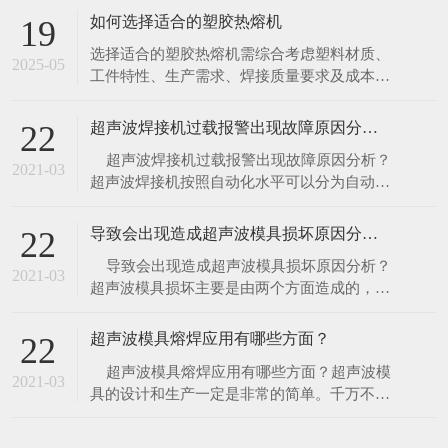
于现代化企业来讲，自动化水平越高越有利于
导致会出现造成超声波模具损坏原因分析？
22
企业流水线生产，所以自动焊接机的使用是企
​ 导致会出现造成超声波模具损坏原因分析？
业未来的一个趋势。​ 1、空载测试：
2021-03
超声波模具损坏主要是由两个方面造成的，是
因为超声波模具设计不合理，另一个是因为材
料的选择，详细原因介绍如下。​ 1、超声波
超声波模具熔焊应用有哪些方面？
22
模具设计不合理，做工精细未达到好的频率，
​ 超声波模具熔焊应用有哪些方面？超声波模
频率整形等在使用过程中，超声波能量未完全
2021-03
具的设计和生产一定是非常的简单。千万不要
释放
被误导，当使用一个加工不当或是未经过调谐
的焊头，将给你的生产带来昂贵的损失——它
会破坏焊接效果，甚至更严重的会直接导致换
能器或发生器的损坏。​ 因此超声波模具的设
在线留言
计绝