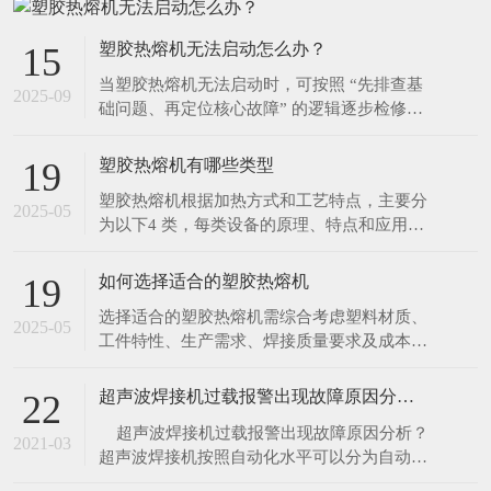
塑胶热熔机无法启动怎么办？
15
当塑胶热熔机无法启动时，可按照 “先排查基
2025-09
础问题、再定位核心故障” 的逻辑逐步检修，
具体步骤如下： 一、优先排查基础供电问题
（最常见原因） 检查外部供电链路 确认设备
塑胶热熔机有哪些类型
19
插头是否完全插入插座，避免因接触不良导致
塑胶热熔机根据加热方式和工艺特点，主要分
断电； 测试插座本身是否通电（可插入其他
2025-05
为以下4 类，每类设备的原理、特点和应用场
电器如手机充电器验证），排除插座故障或
景差异显著： 1. 热板热熔机 原理 通过电加热
一块金属板（热板）至设定温度，将塑料件的
如何选择适合的塑胶热熔机
19
待焊接面紧贴热板加热熔融，随后移开热板，
选择适合的塑胶热熔机需综合考虑塑料材质、
迅速将两塑料件压合，冷却后完成焊接。 特
2025-05
工件特性、生产需求、焊接质量要求及成本预
点 优势：加热面积大、熔深可控，适
算等因素。以下是系统化的选型指南，帮助精
准匹配设备类型： 一、核心选型维度分析 1.
超声波焊接机过载报警出现故障原因分析？
22
塑料材质与焊接特性 热塑性塑料（如 PP、
​ 超声波焊接机过载报警出现故障原因分析？
PE、ABS、PC）：适合所有热熔工艺（热
2021-03
超声波焊接机按照自动化水平可以分为自动焊
板、热气、超声波、红外）。 热固性塑料
接机、半自动超声波焊接机、手动焊接机，对