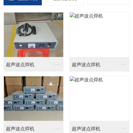
声波点焊机
桌上四柱型热熔机
多功能
声波点焊机
多功能热熔机
镜头铆