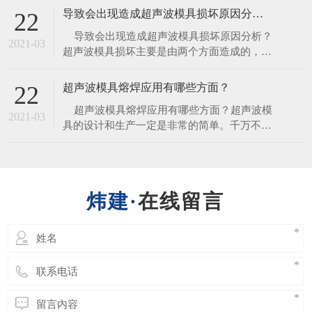
于现代化企业来讲，自动化水平越高越有利于
导致会出现造成超声波模具损坏原因分析？
22
企业流水线生产，所以自动焊接机的使用是企
​ 导致会出现造成超声波模具损坏原因分析？
业未来的一个趋势。​ 1、空载测试：
2021-03
超声波模具损坏主要是由两个方面造成的，是
因为超声波模具设计不合理，另一个是因为材
料的选择，详细原因介绍如下。​ 1、超声波
超声波模具熔焊应用有哪些方面？
22
模具设计不合理，做工精细未达到好的频率，
​ 超声波模具熔焊应用有哪些方面？超声波模
频率整形等在使用过程中，超声波能量未完全
2021-03
具的设计和生产一定是非常的简单。千万不要
释放
被误导，当使用一个加工不当或是未经过调谐
的焊头，将给你的生产带来昂贵的损失——它
会破坏焊接效果，甚至更严重的会直接导致换
能器或发生器的损坏。​ 因此超声波模具的设
在线留言
计绝