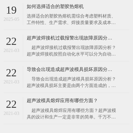
一块金属板（热板）至设定温度，将塑料件的
如何选择适合的塑胶热熔机
19
待焊接面紧贴热板加热熔融，随后移开热板，
选择适合的塑胶热熔机需综合考虑塑料材质、
迅速将两塑料件压合，冷却后完成焊接。 特
2025-05
工件特性、生产需求、焊接质量要求及成本预
点 优势：加热面积大、熔深可控，适
算等因素。以下是系统化的选型指南，帮助精
准匹配设备类型： 一、核心选型维度分析 1.
超声波焊接机过载报警出现故障原因分析？
22
塑料材质与焊接特性 热塑性塑料（如 PP、
​ 超声波焊接机过载报警出现故障原因分析？
PE、ABS、PC）：适合所有热熔工艺（热
2021-03
超声波焊接机按照自动化水平可以分为自动焊
板、热气、超声波、红外）。 热固性塑料
接机、半自动超声波焊接机、手动焊接机，对
于现代化企业来讲，自动化水平越高越有利于
导致会出现造成超声波模具损坏原因分析？
22
企业流水线生产，所以自动焊接机的使用是企
​ 导致会出现造成超声波模具损坏原因分析？
业未来的一个趋势。​ 1、空载测试：
2021-03
超声波模具损坏主要是由两个方面造成的，是
因为超声波模具设计不合理，另一个是因为材
料的选择，详细原因介绍如下。​ 1、超声波
超声波模具熔焊应用有哪些方面？
22
模具设计不合理，做工精细未达到好的频率，
​ 超声波模具熔焊应用有哪些方面？超声波模
频率整形等在使用过程中，超声波能量未完全
2021-03
具的设计和生产一定是非常的简单。千万不要
释放
被误导，当使用一个加工不当或是未经过调谐
的焊头，将给你的生产带来昂贵的损失——它