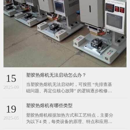
塑胶热熔机无法启动怎么办？
15
当塑胶热熔机无法启动时，可按照 “先排查基
2025-09
础问题、再定位核心故障” 的逻辑逐步检修，
具体步骤如下： 一、优先排查基础供电问题
（最常见原因） 检查外部供电链路 确认设备
塑胶热熔机有哪些类型
19
插头是否完全插入插座，避免因接触不良导致
塑胶热熔机根据加热方式和工艺特点，主要分
断电； 测试插座本身是否通电（可插入其他
2025-05
为以下4 类，每类设备的原理、特点和应用场
电器如手机充电器验证），排除插座故障或
景差异显著： 1. 热板热熔机 原理 通过电加热