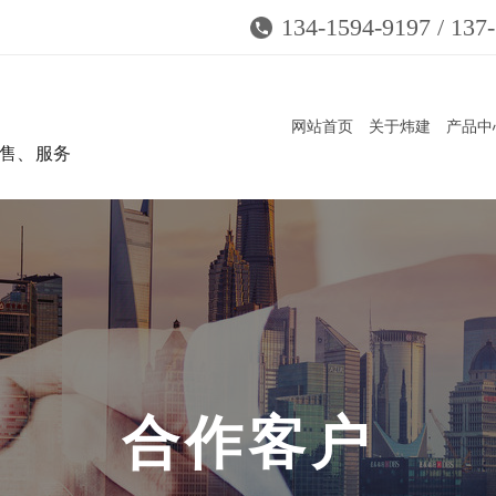
134-1594-9197 / 137
网站首页
关于炜建
产品中
售、服务
合
作
客
户