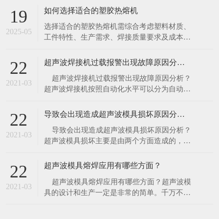
一块金属板（热板）至设定温度，将塑料件的
如何选择适合的塑胶热熔机
19
待焊接面紧贴热板加热熔融，随后移开热板，
选择适合的塑胶热熔机需综合考虑塑料材质、
迅速将两塑料件压合，冷却后完成焊接。 特
2025-05
工件特性、生产需求、焊接质量要求及成本预
点 优势：加热面积大、熔深可控，适
算等因素。以下是系统化的选型指南，帮助精
准匹配设备类型： 一、核心选型维度分析 1.
超声波焊接机过载报警出现故障原因分析？
22
塑料材质与焊接特性 热塑性塑料（如 PP、
​ 超声波焊接机过载报警出现故障原因分析？
PE、ABS、PC）：适合所有热熔工艺（热
2021-03
超声波焊接机按照自动化水平可以分为自动焊
板、热气、超声波、红外）。 热固性塑料
接机、半自动超声波焊接机、手动焊接机，对
于现代化企业来讲，自动化水平越高越有利于
导致会出现造成超声波模具损坏原因分析？
22
企业流水线生产，所以自动焊接机的使用是企
​ 导致会出现造成超声波模具损坏原因分析？
业未来的一个趋势。​ 1、空载测试：
2021-03
超声波模具损坏主要是由两个方面造成的，是
因为超声波模具设计不合理，另一个是因为材
料的选择，详细原因介绍如下。​ 1、超声波
超声波模具熔焊应用有哪些方面？
22
模具设计不合理，做工精细未达到好的频率，
​ 超声波模具熔焊应用有哪些方面？超声波模
频率整形等在使用过程中，超声波能量未完全
2021-03
具的设计和生产一定是非常的简单。千万不要
释放
被误导，当使用一个加工不当或是未经过调谐
的焊头，将给你的生产带来昂贵的损失——它