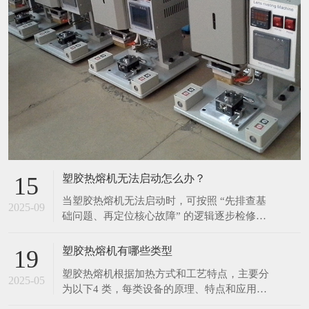
塑胶热熔机无法启动怎么办？
15
当塑胶热熔机无法启动时，可按照 “先排查基
2025-09
础问题、再定位核心故障” 的逻辑逐步检修，
具体步骤如下： 一、优先排查基础供电问题
（最常见原因） 检查外部供电链路 确认设备
塑胶热熔机有哪些类型
19
插头是否完全插入插座，避免因接触不良导致
塑胶热熔机根据加热方式和工艺特点，主要分
断电； 测试插座本身是否通电（可插入其他
2025-05
为以下4 类，每类设备的原理、特点和应用场
电器如手机充电器验证），排除插座故障或
景差异显著： 1. 热板热熔机 原理 通过电加热