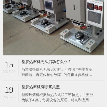
塑胶热熔机无法启动怎么办？
15
当塑胶热熔机无法启动时，可按照 “先排查基
2025-09
础问题、再定位核心故障” 的逻辑逐步检修，
具体步骤如下： 一、优先排查基础供电问题
（最常见原因） 检查外部供电链路 确认设备
塑胶热熔机有哪些类型
19
插头是否完全插入插座，避免因接触不良导致
塑胶热熔机根据加热方式和工艺特点，主要分
断电； 测试插座本身是否通电（可插入其他
2025-05
为以下4 类，每类设备的原理、特点和应用场
电器如手机充电器验证），排除插座故障或
景差异显著： 1. 热板热熔机 原理 通过电加热