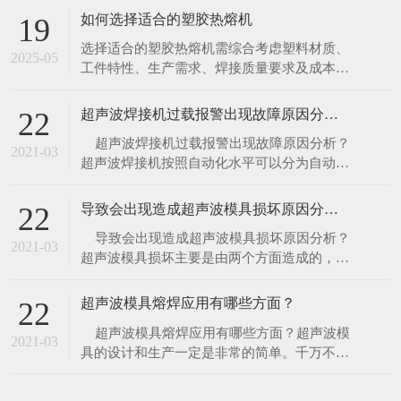
一块金属板（热板）至设定温度，将塑料件的
如何选择适合的塑胶热熔机
19
待焊接面紧贴热板加热熔融，随后移开热板，
选择适合的塑胶热熔机需综合考虑塑料材质、
迅速将两塑料件压合，冷却后完成焊接。 特
2025-05
工件特性、生产需求、焊接质量要求及成本预
点 优势：加热面积大、熔深可控，适
算等因素。以下是系统化的选型指南，帮助精
准匹配设备类型： 一、核心选型维度分析 1.
超声波焊接机过载报警出现故障原因分析？
22
塑料材质与焊接特性 热塑性塑料（如 PP、
​ 超声波焊接机过载报警出现故障原因分析？
PE、ABS、PC）：适合所有热熔工艺（热
2021-03
超声波焊接机按照自动化水平可以分为自动焊
板、热气、超声波、红外）。 热固性塑料
接机、半自动超声波焊接机、手动焊接机，对
于现代化企业来讲，自动化水平越高越有利于
导致会出现造成超声波模具损坏原因分析？
22
企业流水线生产，所以自动焊接机的使用是企
​ 导致会出现造成超声波模具损坏原因分析？
业未来的一个趋势。​ 1、空载测试：
2021-03
超声波模具损坏主要是由两个方面造成的，是
因为超声波模具设计不合理，另一个是因为材
料的选择，详细原因介绍如下。​ 1、超声波
超声波模具熔焊应用有哪些方面？
22
模具设计不合理，做工精细未达到好的频率，
​ 超声波模具熔焊应用有哪些方面？超声波模
频率整形等在使用过程中，超声波能量未完全
2021-03
具的设计和生产一定是非常的简单。千万不要
释放
被误导，当使用一个加工不当或是未经过调谐
的焊头，将给你的生产带来昂贵的损失——它